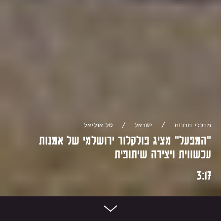
/
/
מרכזי תרבות
ישראל
טל אוליאל
"המפעל" מציג פולקלור ירושלמי של אמנות
עכשווית ויצירה שיתופית
3:17
Scroll Dow